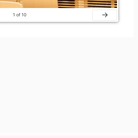
1
of
10
Next