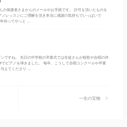
声
んの保護者さまからのメールやお手紙です。 許可を頂いたものを
アノレッスンにご理解を頂き本当に感謝の気持ちでいっぱいで
待ってやっと ...
ンですね。 先日の中学校の卒業式では生徒さんが校歌や合唱の伴
Mでピアノを弾きました。 毎年、こうして合唱コンクールや卒業
えてくださり ...
一生の宝物